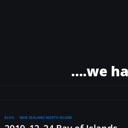
Skip
to
content
….we ha
BLOG
NEW ZEALAND NORTH ISLAND