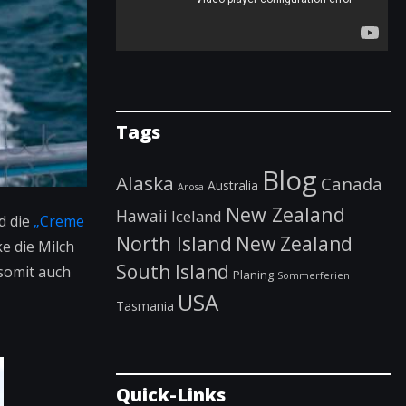
Tags
Blog
Alaska
Canada
Australia
Arosa
New Zealand
Hawaii
Iceland
d die
„Creme
North Island
New Zealand
e die Milch
South Island
somit auch
Planing
Sommerferien
USA
Tasmania
Quick-Links