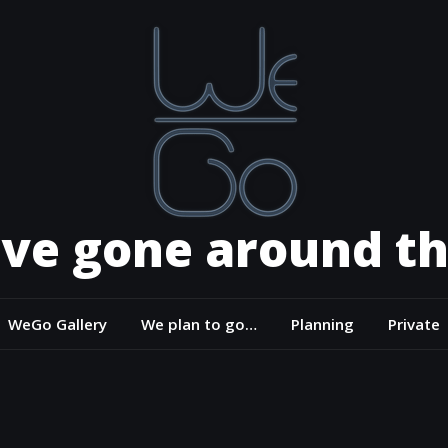
ve gone around th
WeGo Gallery
We plan to go…
Planning
Private