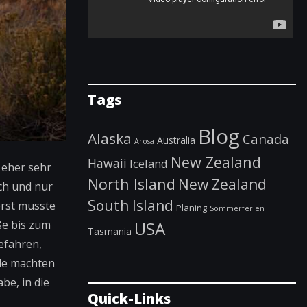
Tags
Blog
Alaska
Canada
Australia
Arosa
New Zealand
Hawaii
Iceland
 eher sehr
North Island
New Zealand
ach und nur
South Island
erst musste
Planing
Sommerferien
USA
ße bis zum
Tasmania
efahren,
nde machten
be, in die
Quick-Links