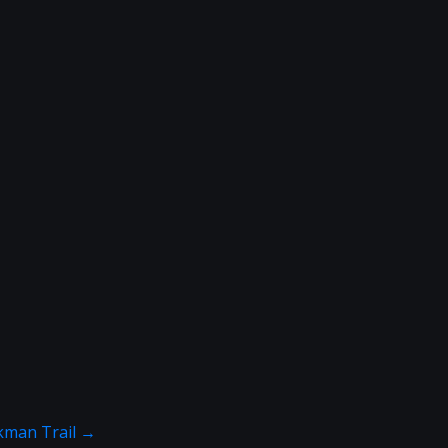
ckman Trail
→