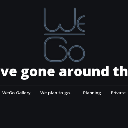
ve gone around th
WeGo Gallery
We plan to go…
Planning
Private