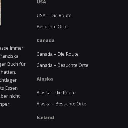
USA
USA – Die Route
Besuchte Orte
Canada
rasse immer
Canada – Die Route
Franziska
ger Buch für
Canada – Besuchte Orte
 hatten,
Alaska
chtlager
rts Essen
Alaska – die Route
aber nicht
Alaska – Besuchte Orte
mper.
Iceland