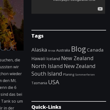
Tags
Blog
Alaska
Canada
Australia
Arosa
New Zealand
Hawaii
Iceland
suchen, die
North Island
New Zealand
mussten wir
South Island
schon wieder
Planing
Sommerferien
USA
m den Mt.
Tasmania
enn die 6
sind das bei
r Tank so um
Quick-Links
ir in der