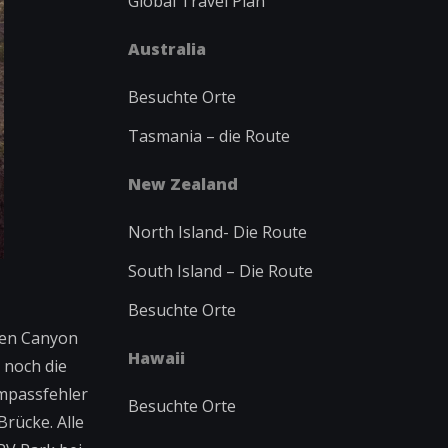
Global Travel Plan
Australia
Besuchte Orte
Tasmania – die Route
New Zealand
North Island-
Die Route
South Island – Die Route
Besuchte Orte
efen Canyon
Hawaii
 noch die
ompassfehler
Besuchte Orte
Brücke. Alle