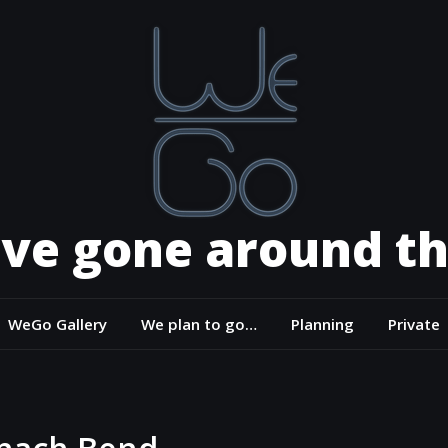
ve gone around th
WeGo Gallery
We plan to go…
Planning
Private