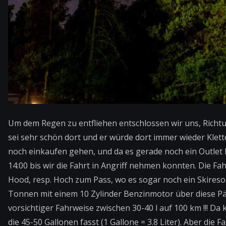
Um dem Regen zu entfliehen entschlossen wir uns, Richtu
sei sehr schön dort und er würde dort immer wieder Klette
noch einkaufen gehen, und da es gerade noch ein Outlet h
14:00 bis wir die Fahrt in Angriff nehmen konnten. Die F
Hood, resp. Hoch zum Pass, wo es sogar noch ein Skiresor
Tonnen mit einem 10 Zylinder Benzinmotor über diese Pä
vorsichtiger Fahrweise zwischen 30-40 l auf 100 km !!! 
die 45-50 Gallonen fasst (1 Gallone = 3.8 Liter). Aber die F