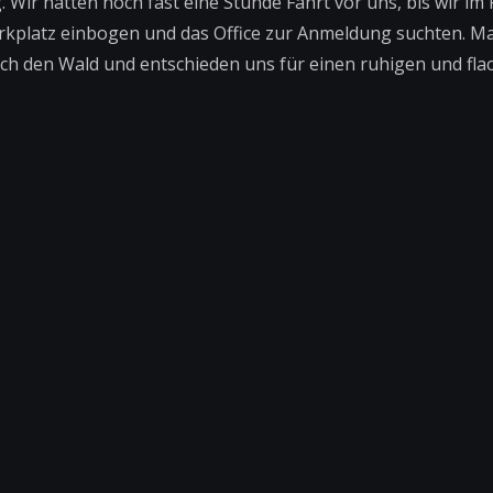
r hatten noch fast eine Stunde Fahrt vor uns, bis wir im 
arkplatz einbogen und das Office zur Anmeldung suchten. M
rch den Wald und entschieden uns für einen ruhigen und flac