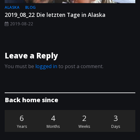
ALASKA
BLOG
2019_08_22 Die letzten Tage in Alaska
2019-08-22
Leave a Reply
You must be
logged in
to post a comment.
Back home since
6
4
2
3
Years
Months
Weeks
Days