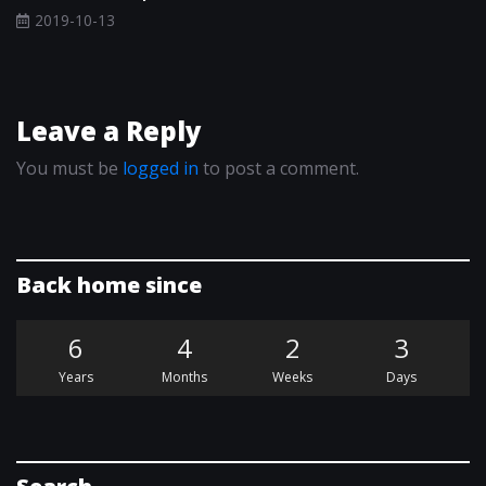
2019-10-13
Leave a Reply
You must be
logged in
to post a comment.
Back home since
6
4
2
3
Years
Months
Weeks
Days