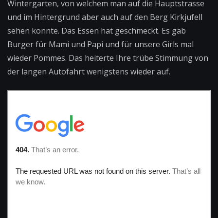
Wintergarten, von welchem man auf die Hauptstrasse
und im Hintergrund aber auch auf den Berg Kirkjufell
sehen konnte. Das Essen hat geschmeckt. Es gab
Burger für Mami und Papi und für unsere Girls mal
wieder Pommes. Das heiterte Ihre trübe Stimmung von
der langen Autofahrt wenigstens wieder auf.