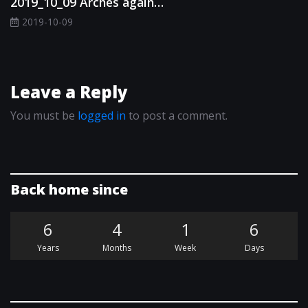
2019_10_09 Arches again…
2019-10-09
Leave a Reply
You must be
logged in
to post a comment.
Back home since
6
4
1
6
Years
Months
Week
Days